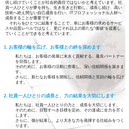
供し続けていくことが社会的責任ではないかと考えています。社
員一人ひとりが夢を持ち、生き生きと行動し、成長し続け、高い
技術へ絶え間ない自己成長を行い、ITプロフェッショナル人材へ
成長することが重要です。
それらをひとつに結集することで、単にお客様の求めるサービ
スや品質レベルではなく、更にそれ以上の新たな”価値”を提案し
ていくことができると考えています。
1. お客様の輪を広げ、お客様との絆を深めます
私たちは、お客様の発展に末永く貢献する、最良パートナー
を目指します。
そのために、お客様の活動に密着し、深い信頼関係を築きま
す。
さらに、新たなお客様を開拓し、信頼関係と笑顔の輪を広げ
ます。
2. 社員一人ひとりの成長と、力の結束を大切にします
私たちは、社員一人ひとりの力と、成長を大切にします。
そのために、目指すべき目標を定め、その達成に全力を尽く
します。
さらに、個が結束し、より大きな力を発揮する仕組みをつく
ります。