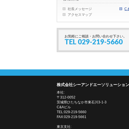
社長メッセージ
C
アクセスマップ
お気軽にご相談・お問い合わせ下さい。
TEL 029-219-5660
株式会社シーアンドエーソリューショ
本社:
〒312-0052
茨城県ひたちなか市東石川3-1-3
C&Aビル
TEL:029-219-5660
FAX:029-219-5661
東京支社: