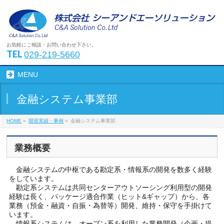
お気軽にご相談・お問い合わせ下さい。
TEL
029-219-5660
MENU
金融システム事業部
HOME
»
開発実績・事例
»
金融システム事業部
業務概要
金融システムの中枢である勘定系・情報系の開発を数多く経験
をしています。
勘定系システムは共同センターアウトソーシング利用型の開発
経験は長く、パッケージ適合作業（ヒット&ギャップ）から、各
業務（預金・融資・自振・為替等）開発、維持・保守を手掛けて
います。
情報系システムは、オープン系を利用した業務開発（企画・提